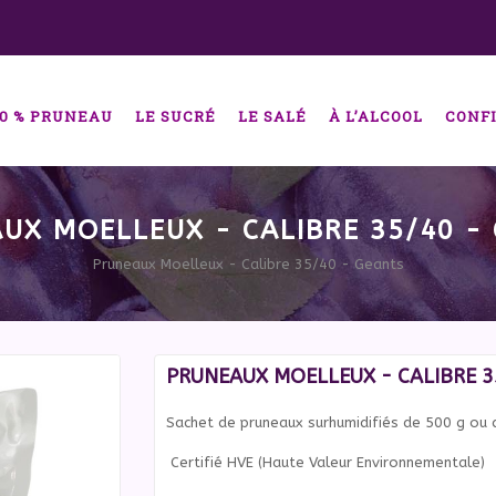
00 % PRUNEAU
LE SUCRÉ
LE SALÉ
À L’ALCOOL
CONFI
UX MOELLEUX - CALIBRE 35/40 -
Pruneaux Moelleux - Calibre 35/40 - Geants
PRUNEAUX MOELLEUX - CALIBRE 3
Sachet de pruneaux surhumidifiés de 500 g ou 
Certifié HVE (Haute Valeur Environnementale)