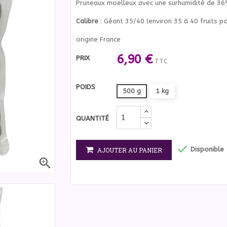
Pruneaux moelleux avec une surhumidité de 3
Calibre
: Géant 35/40 (environ 35 à 40 fruits p
origine France
6,90 €
PRIX
TTC
POIDS
500 g
1 kg
QUANTITÉ

Disponible
AJOUTER AU PANIER
